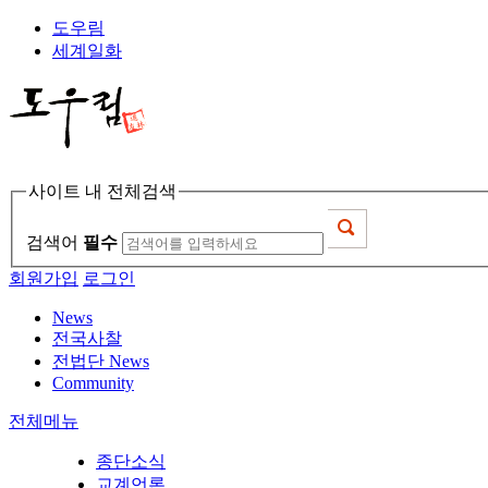
도우림
세계일화
사이트 내 전체검색
검색어
필수
회원가입
로그인
News
전국사찰
전법단 News
Community
전체메뉴
종단소식
교계언론