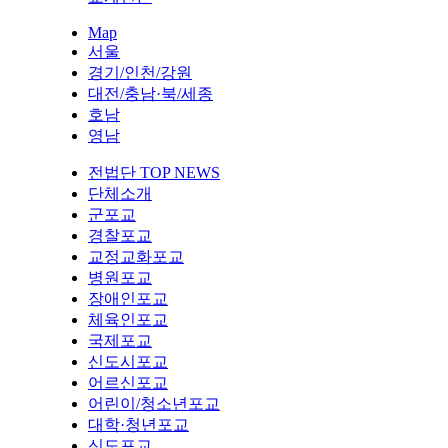
Map
서울
경기/인천/강원
대전/충남·북/세종
호남
영남
전법단 TOP NEWS
단체소개
군포교
경찰포교
교정교화포교
병원포교
장애인포교
체육인포교
국제포교
신도시포교
어르신포교
어린이/청소년포교
대학·청년포교
신도포교