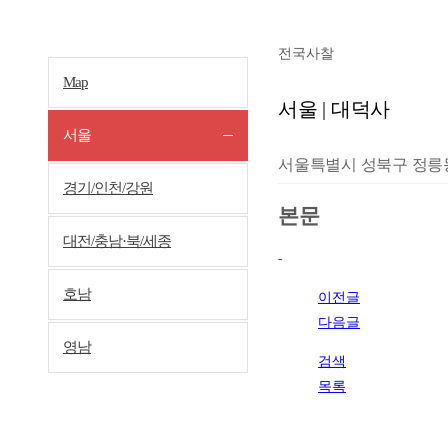
전국사찰
Map
서울 | 대덕사
서울
서울특별시 성북구 정릉동 
경기/인천/강원
본문
대전/충남·북/세종
-
호남
이전글
다음글
영남
검색
목록