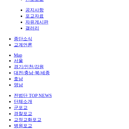
공지사항
포교자료
자유게시판
갤러리
종단소식
교계언론
Map
서울
경기/인천/강원
대전/충남·북/세종
호남
영남
전법단 TOP NEWS
단체소개
군포교
경찰포교
교정교화포교
병원포교